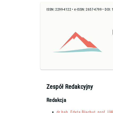
ISSN: 2299-4122 • e-ISSN: 2657-4799 • DOI:
Zespół Redakcyjny
Redakcja
dr hab. Edyta Błachut, prof. UW