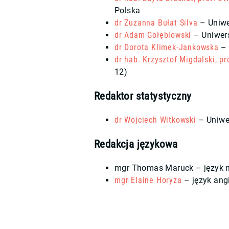
Polska
dr Zuzanna Bułat Silva
– Uniwe
dr Adam Gołębiowski
– Uniwers
dr Dorota Klimek-Jankowska
– 
dr hab. Krzysztof Migdalski, pr
12)
Redaktor statystyczny
dr Wojciech Witkowski
– Uniwer
Redakcja językowa
mgr Thomas Maruck – język n
mgr Elaine Horyza
– język angi