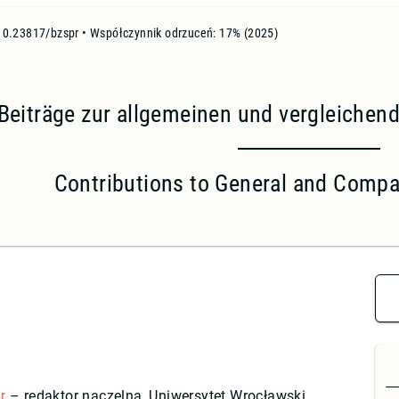
 10.23817/bzspr • Współczynnik odrzuceń: 17% (2025)
Beiträge zur allgemeinen und vergleiche
Contributions to General and Compar
r
– redaktor naczelna, Uniwersytet Wrocławski,